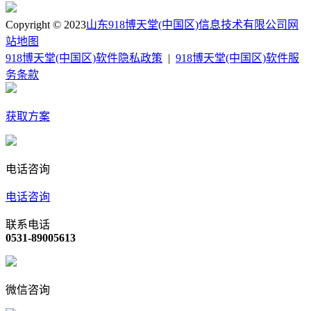
Copyright © 2023
山东918博天堂(中国区)信息技术有限公司
网
站地图
918博天堂(中国区)软件隐私政策
|
918博天堂(中国区)软件服
务条款
获取方案
电话咨询
电话咨询
联系电话
0531-89005613
微信咨询