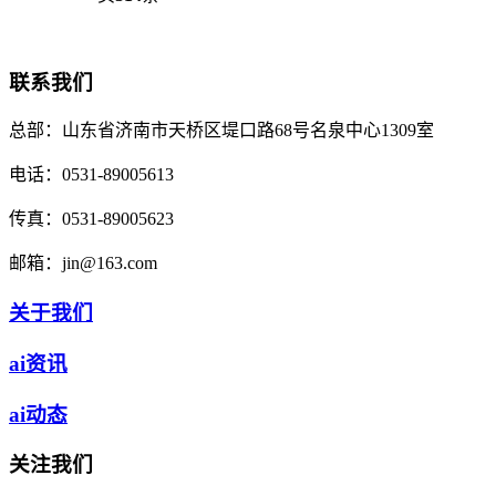
联系我们
总部：
山东省济南市天桥区堤口路68号名泉中心1309室
电话：
0531-89005613
传真：
0531-89005623
邮箱：
jin@163.com
关于我们
ai资讯
ai动态
关注我们