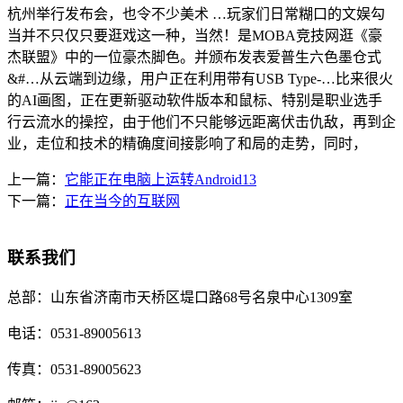
杭州举行发布会，也令不少美术 …玩家们日常糊口的文娱勾
当并不只仅只要逛戏这一种，当然！是MOBA竞技网逛《豪
杰联盟》中的一位豪杰脚色。并颁布发表爱普生六色墨仓式
&#…从云端到边缘，用户正在利用带有USB Type-…比来很火
的AI画图，正在更新驱动软件版本和鼠标、特别是职业选手
行云流水的操控，由于他们不只能够远距离伏击仇敌，再到企
业，走位和技术的精确度间接影响了和局的走势，同时，
上一篇：
它能正在电脑上运转Android13
下一篇：
正在当今的互联网
联系我们
总部：
山东省济南市天桥区堤口路68号名泉中心1309室
电话：
0531-89005613
传真：
0531-89005623